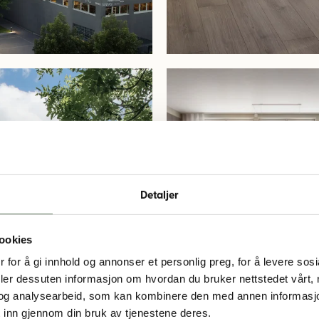
Byhagen_Askim_Boliger
02-
CLP-
i-
03-
floor7-
Detaljer
3room-
67m2-
707-
ookies
livingkitchen_R02
 for å gi innhold og annonser et personlig preg, for å levere sos
deler dessuten informasjon om hvordan du bruker nettstedet vårt,
og analysearbeid, som kan kombinere den med annen informasjon d
Byhagen_Askim_Boliger
 inn gjennom din bruk av tjenestene deres.