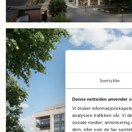
Bytorget_Askim_Boliger_3277-
02-
CLP-
e-
02-
Playground_R01
Samtykke
Denne nettsiden anvender c
Vi bruker informasjonskapsler
analysere trafikken vår. Vi 
sosiale medier, annonsering 
dem, eller som de har samlet