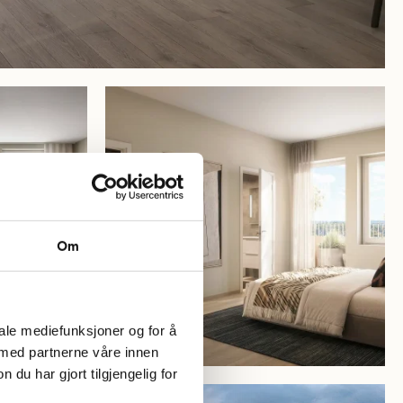
_3277-
Byhagen_Askim_Boliger_3277-
02-
CLP-
i-
08-
floor8-
Om
4room-
114m2-
802-
bedroom_R01
iale mediefunksjoner og for å
 med partnerne våre innen
u har gjort tilgjengelig for
_3277-