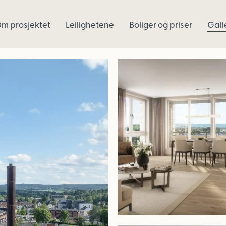
m prosjektet
Leilighetene
Boliger og priser
Gall
Byhagen_Askim_Boliger
02-
CLP-
i-
04-
floor6-
4room-
90m2-
704-
livingkitchen_R02